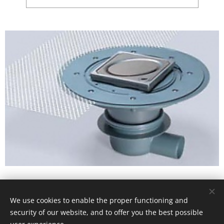
We use cookies to enable the proper functioning and
© 2018 Drain Center Hungária Kft., 1103 Budapest, Gyömrői út 156-
158.
security of our website, and to offer you the best possible