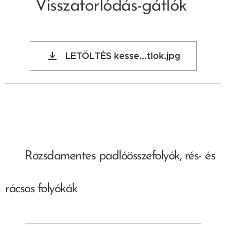
Visszatorlódás-gátlók
LETÖLTÉS kesse...tlok.jpg
Rozsdamentes padlóösszefolyók, rés- és
rácsos folyókák