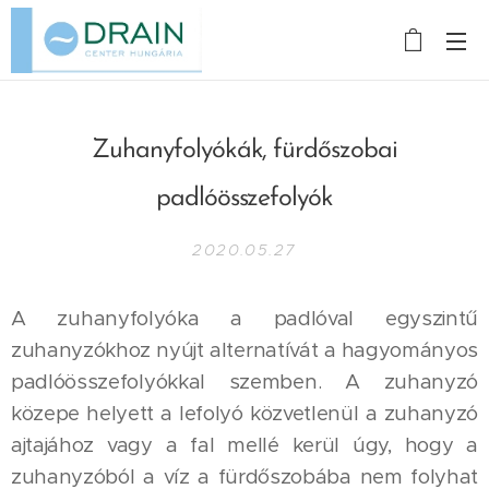
Zuhanyfolyókák, fürdőszobai
padlóösszefolyók
2020.05.27
A zuhanyfolyóka a padlóval egyszintű
zuhanyzókhoz nyújt alternatívát a hagyományos
padlóösszefolyókkal szemben. A zuhanyzó
közepe helyett a lefolyó közvetlenül a zuhanyzó
ajtajához vagy a fal mellé kerül úgy, hogy a
zuhanyzóból a víz a fürdőszobába nem folyhat